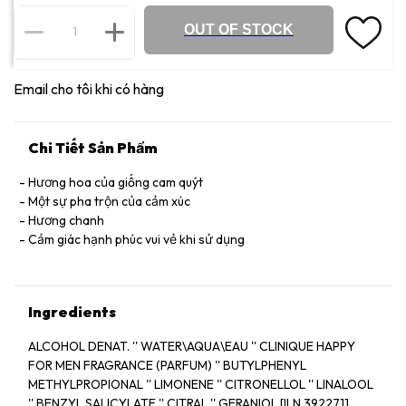
OUT OF STOCK
Email cho tôi khi có hàng
Chi Tiết Sản Phẩm
Hương hoa của giống cam quýt
Một sự pha trộn của cảm xúc
Hương chanh
Cảm giác hạnh phúc vui vẻ khi sử dụng
Ingredients
ALCOHOL DENAT. '' WATER\AQUA\EAU '' CLINIQUE HAPPY
FOR MEN FRAGRANCE (PARFUM) '' BUTYLPHENYL
METHYLPROPIONAL '' LIMONENE '' CITRONELLOL '' LINALOOL
'' BENZYL SALICYLATE '' CITRAL '' GERANIOL [ILN 392271]