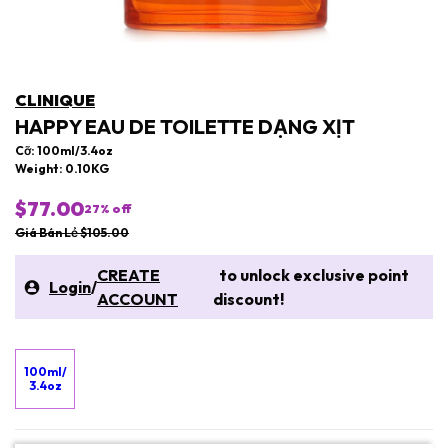
CLINIQUE
HAPPY EAU DE TOILETTE DẠNG XỊT
Cỡ: 100ml/3.4oz
Weight: 0.10KG
$77.00
27
% off
Giá Bán Lẻ $105.00
CREATE
to unlock exclusive point
Login
/
ACCOUNT
discount!
100ml/
3.4oz