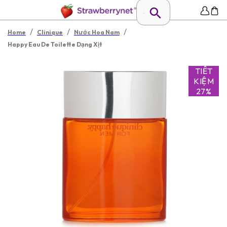
/
/
/
Home
Clinique
Nước Hoa Nam
Happy Eau De Toilette Dạng Xịt
TIẾT
KIỆM
27%