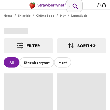
/
/
/
/
Home
Shiseido
Chăm sóc da
Mặt
Laàm Sạch
FILTER
SORTING
All
Strawberrynet
Mart