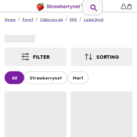
/
/
/
/
Home
Payot
Chăm sóc da
Mặt
Laàm Sạch
FILTER
SORTING
All
Strawberrynet
Mart