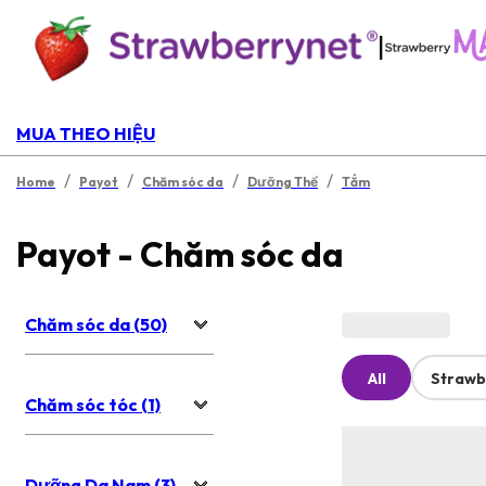
|
MUA THEO HIỆU
/
/
/
/
Home
Payot
Chăm sóc da
Dưỡng Thể
Tắm
Payot - Chăm sóc da
Chăm sóc da (50)
All
Strawb
Chăm sóc tóc (1)
Dưỡng Da Nam (3)