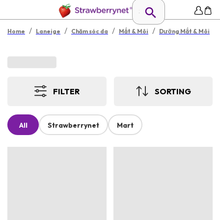
/
/
/
/
Home
Laneige
Chăm sóc da
Mắt & Môi
Dưỡng Mắt & Môi
FILTER
SORTING
All
Strawberrynet
Mart