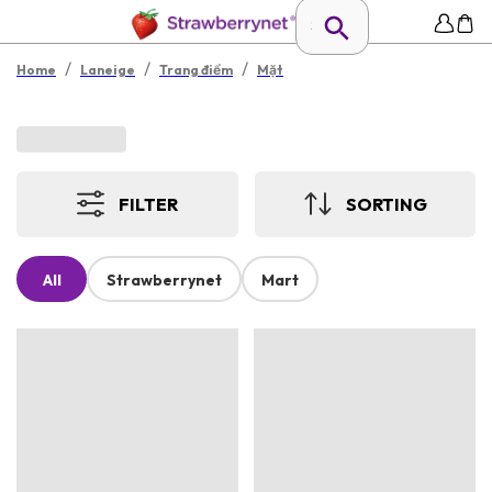
/
/
/
Home
Laneige
Trang điểm
Mặt
FILTER
SORTING
All
Strawberrynet
Mart