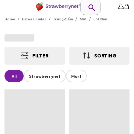
/
/
/
/
Home
Estee Lauder
Trang điểm
Mặt
Lót Nền
FILTER
SORTING
All
Strawberrynet
Mart