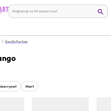
/
Eau De Parfum
ango
wberrynet
Mart