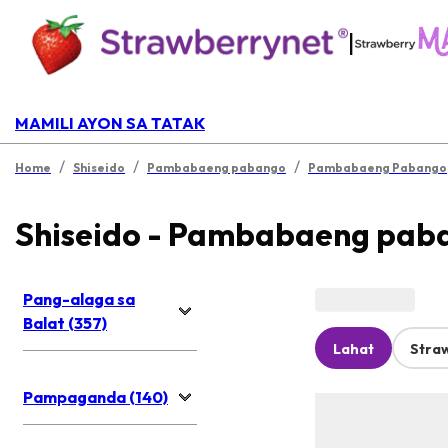
|
MAMILI AYON SA TATAK
/
/
/
Home
Shiseido
Pambabaeng pabango
Pambabaeng Pabango
Shiseido - Pambabaeng pab
Pang-alaga sa
Balat (357)
Lahat
Stra
Pampaganda (140)