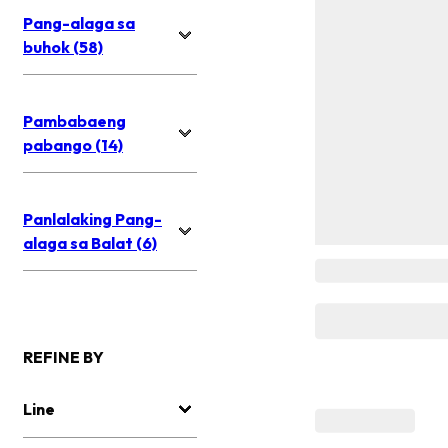
Pang-alaga sa
buhok (58)
Pambabaeng
pabango (14)
Panlalaking Pang-
alaga sa Balat (6)
REFINE BY
Line