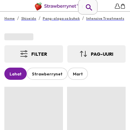
/
/
/
Home
Shiseido
Pang-alaga sa buhok
Intensive Treatments
FILTER
PAG-UURI
Lahat
Strawberrynet
Mart