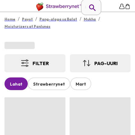
/
/
/
/
Home
Payot
Pang-alaga sa Balat
Mukha
Moisturizers at Panlunas
FILTER
PAG-UURI
Lahat
Strawberrynet
Mart