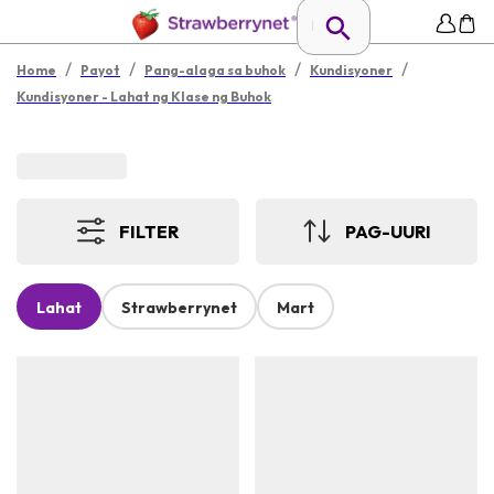
/
/
/
/
Home
Payot
Pang-alaga sa buhok
Kundisyoner
Kundisyoner - Lahat ng Klase ng Buhok
FILTER
PAG-UURI
Lahat
Strawberrynet
Mart