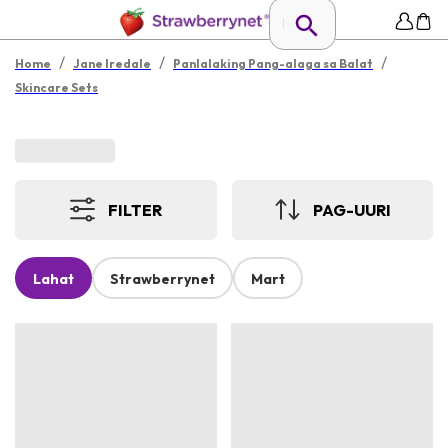
/
/
/
Home
Jane Iredale
Panlalaking Pang-alaga sa Balat
Skincare Sets
FILTER
PAG-UURI
Lahat
Strawberrynet
Mart