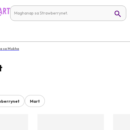
ra sa Mukha
t
wberrynet
Mart