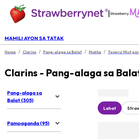
|
MAMILI AYON SA TATAK
/
/
/
/
Home
Clarins
Pang-alaga sa Balat
Mukha
Toners/ Mist pa
Clarins - Pang-alaga sa Bala
Pang-alaga sa
Balat (305)
Lahat
Stra
Pampaganda (95)