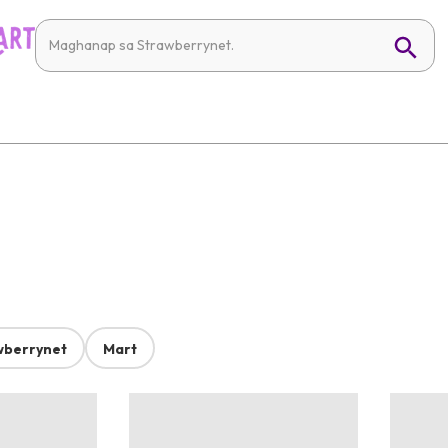
wberrynet
Mart