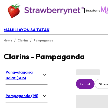
|
MAMILI AYON SA TATAK
/
/
Home
Clarins
Pampaganda
Clarins - Pampaganda
Pang-alaga sa
Balat (305)
Lahat
Stra
Pampaganda (95)