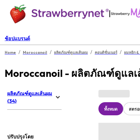
|
ช้อปแบรนด์
/
/
/
/
Home
Moroccanoil
ผลิตภัณฑ์ดูแลเส้นผม
คอนดิชั่นเนอร์
ผมหยิก & 
Moroccanoil - ผลิตภัณฑ์ดูแลเ
ผลิตภัณฑ์ดูแลเส้นผม
(34)
ทั้งหมด
สตรอเ
ปรับปรุงโดย