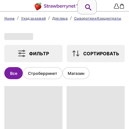
/
/
/
Home
Уход за кожей
Для лица
Сыворотки и Концентраты
ФИЛЬТР
СОРТИРОВАТЬ
Все
Строберринет
Магазин