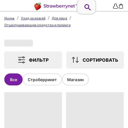
/
/
/
Home
Уход за кожей
Для лица
Отшелушивающие средства и пилинги
ФИЛЬТР
СОРТИРОВАТЬ
Все
Строберринет
Магазин