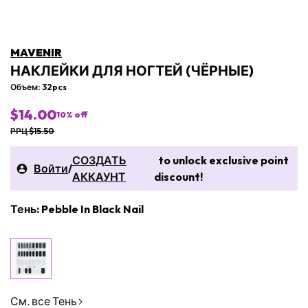
MAVENIR
НАКЛЕЙКИ ДЛЯ НОГТЕЙ (ЧЁРНЫЕ)
Объем: 32pcs
$14.00
10
% off
РРЦ $15.50
СОЗДАТЬ
to unlock exclusive point
Войти
/
АККАУНТ
discount!
Тень: Pebble In Black Nail
См. все Тень