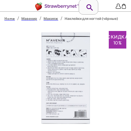
/
/
/
Home
Мавенир
Макияж
Наклейки для ногтей (чёрные)
СКИДКА
10%