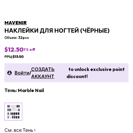
MAVENIR
НАКЛЕЙКИ ДЛЯ НОГТЕЙ (ЧЁРНЫЕ)
Объем: 32pcs
$12.50
7
% off
РРЦ $13.50
СОЗДАТЬ
to unlock exclusive point
Войти
/
АККАУНТ
discount!
Тень: Marble Nail
См. все Тень