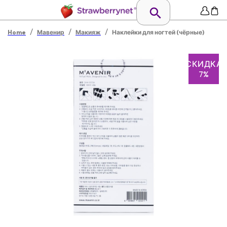
/
/
/
Home
Мавенир
Макияж
Наклейки для ногтей (чёрные)
СКИДКА
7%