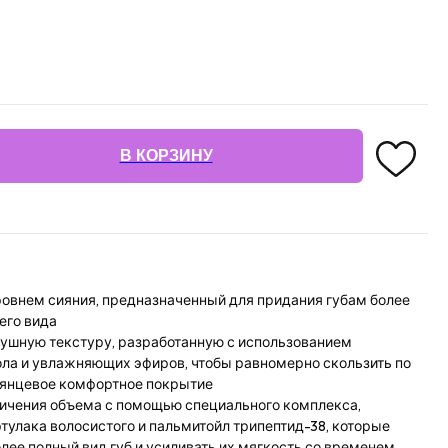
В КОРЗИНУ
ровнем сияния, предназначенный для придания губам более
его вида
душную текстуру, разработанную с использованием
ола и увлажняющих эфиров, чтобы равномерно скользить по
глянцевое комфортное покрытие
ичения объема с помощью специального комплекса,
улака волосистого и пальмитойл трипептид-38, которые
ее полный вид губ и усиливать их мягкость со временем