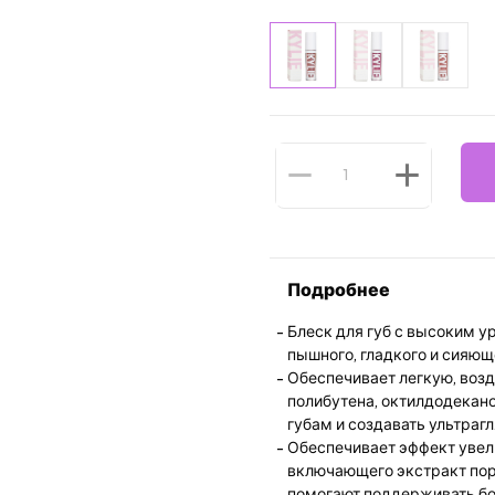
Подробнее
Блеск для губ с высоким у
пышного, гладкого и сияющ
Обеспечивает легкую, воз
полибутена, октилдодекан
губам и создавать ультра
Обеспечивает эффект увел
включающего экстракт порт
помогают поддерживать бол