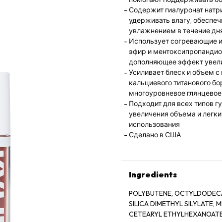
Содержит гиалуронат натри
удерживать влагу, обеспе
увлажнением в течение дн
Использует согревающие и
эфир и ментоксипропандио
дополняющее эффект увел
Усиливает блеск и объем 
кальциевого титанового бо
многоуровневое глянцевое
Подходит для всех типов г
увеличения объема и легки
использования
Сделано в США
Ingredients
POLYBUTENE, OCTYLDODECA
SILICA DIMETHYL SILYLATE,
CETEARYL ETHYLHEXANOATE,