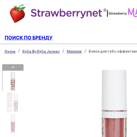
|
ПОИСК ПО БРЕНДУ
/
/
/
Home
Kylie By Kylie Jenner
Макияж
Блеск для губ с эффектом