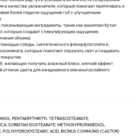
я в качестве увлажнителя, который помогает притягивать и
чивая более гладкое ощущение губ с улучшенным
я
 покалывающие ингредиенты, такие как ваниллил бутил
л, которые создают стимулирующее ощущение,
ичения объема
с помощью слюды, синтетического флюорфлогопита и
росиликата, которые помогают отражать свет и создавать
 покрытие
уб, желающих получить влажный блеск, мягкий эффект
й оттенок цвета для ежедневного или многослойного
NOL, PENTAERYTHRITYL TETRAISOSTEARATE,
 MICA, SORBITAN ISOSTEARATE, METHOXYPROPANEDIOL,
 POLYHYDROXYSTEARIC ACID, RICINUS COMMUNIS (CASTOR)