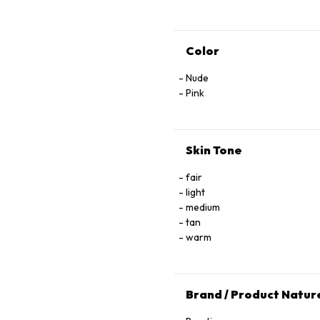
Color
Nude
Pink
Skin Tone
fair
light
medium
tan
warm
Brand / Product Natur