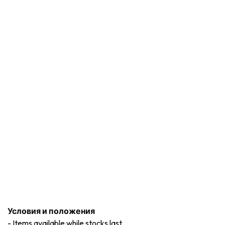
Условия и положения
-
Items available while stocks last.