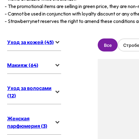
-
The promotional items are selling in green price, they are non-
-
Cannot be used in conjunction with loyalty discount or any oth
-
Strawberrynet reserves the right to amend these conditions at 
Уход за кожей (45)
Все
Стробе
Макияж (64)
Уход за волосами
(12)
Женская
парфюмерия (3)