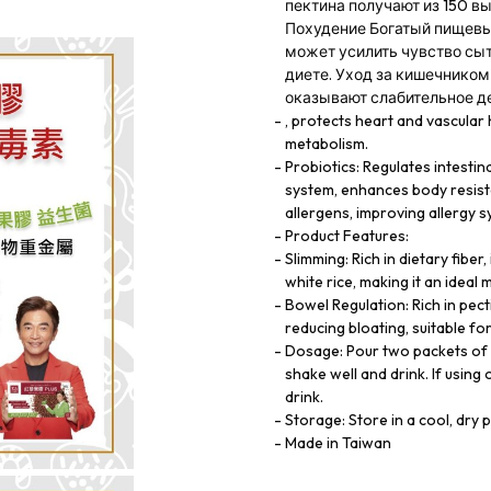
пектина получают из 150 в
Похудение Богатый пищевым
может усилить чувство сыто
диете. Уход за кишечником
оказывают слабительное д
, protects heart and vascula
metabolism.
Probiotics: Regulates intestin
system, enhances body resist
allergens, improving allergy 
Product Features:
Slimming: Rich in dietary fiber
white rice, making it an ideal
Bowel Regulation: Rich in pec
reducing bloating, suitable f
Dosage: Pour two packets of 
shake well and drink. If usin
drink.
Storage: Store in a cool, dry 
Made in Taiwan