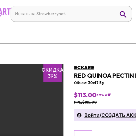
ECKARE
СКИДКА
RED QUINOA PECTIN
39%
Объем: 30x17.5g
$113.00
39
% off
РРЦ $185.00
Войти
/
СОЗДАТЬ АК