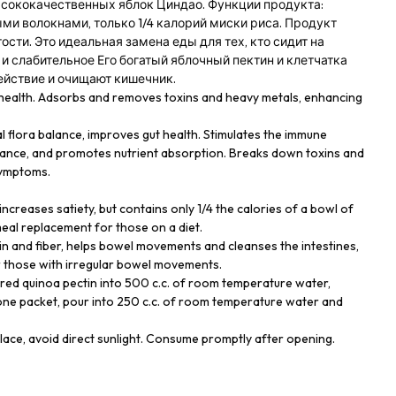
ысококачественных яблок Циндао. Функции продукта:
и волокнами, только 1/4 калорий миски риса. Продукт
сти. Это идеальная замена еды для тех, кто сидит на
 и слабительное Его богатый яблочный пектин и клетчатка
ействие и очищают кишечник.
r health. Adsorbs and removes toxins and heavy metals, enhancing
al flora balance, improves gut health. Stimulates the immune
ance, and promotes nutrient absorption. Breaks down toxins and
symptoms.
, increases satiety, but contains only 1/4 the calories of a bowl of
 meal replacement for those on a diet.
tin and fiber, helps bowel movements and cleanses the intestines,
or those with irregular bowel movements.
red quinoa pectin into 500 c.c. of room temperature water,
g one packet, pour into 250 c.c. of room temperature water and
place, avoid direct sunlight. Consume promptly after opening.