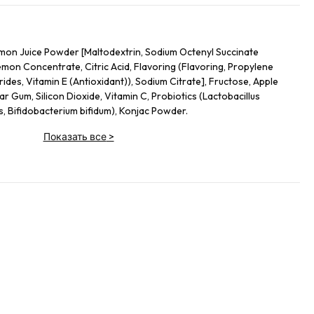
on Juice Powder [Maltodextrin, Sodium Octenyl Succinate
mon Concentrate, Citric Acid, Flavoring (Flavoring, Propylene
ides, Vitamin E (Antioxidant)), Sodium Citrate], Fructose, Apple
ar Gum, Silicon Dioxide, Vitamin C, Probiotics (Lactobacillus
s, Bifidobacterium bifidum), Konjac Powder.
Показать все
>