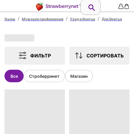
/
/
/
Home
Мужская парфюмерия
Уход и бритье
Для бритья
ФИЛЬТР
СОРТИРОВАТЬ
Все
Строберринет
Магазин