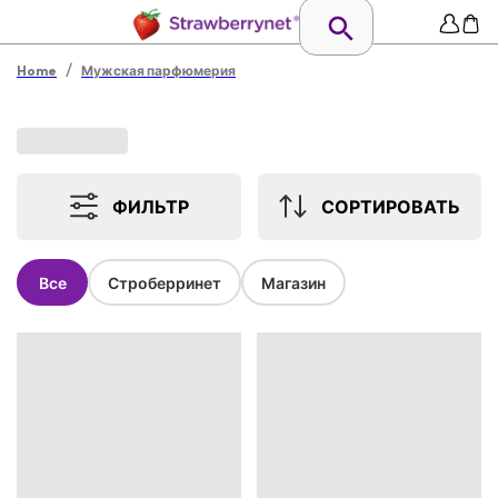
/
Home
Мужская парфюмерия
ФИЛЬТР
СОРТИРОВАТЬ
Все
Строберринет
Магазин