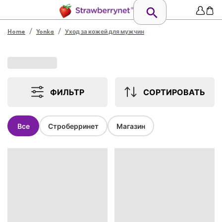
/
/
Home
Yonka
Уход за кожей для мужчин
ФИЛЬТР
СОРТИРОВАТЬ
Все
Строберринет
Магазин