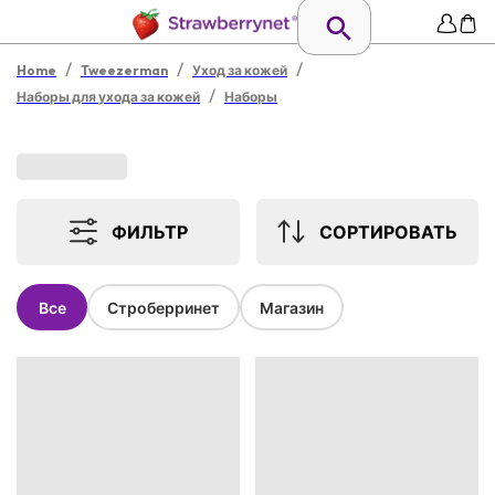
/
/
/
Home
Tweezerman
Уход за кожей
/
Наборы для ухода за кожей
Наборы
ФИЛЬТР
СОРТИРОВАТЬ
Все
Строберринет
Магазин