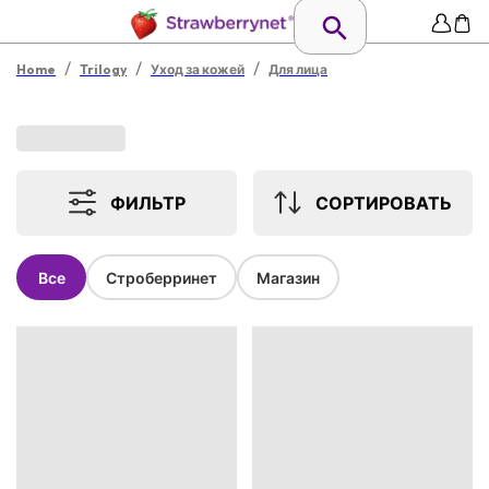
/
/
/
Home
Trilogy
Уход за кожей
Для лица
ФИЛЬТР
СОРТИРОВАТЬ
Все
Строберринет
Магазин