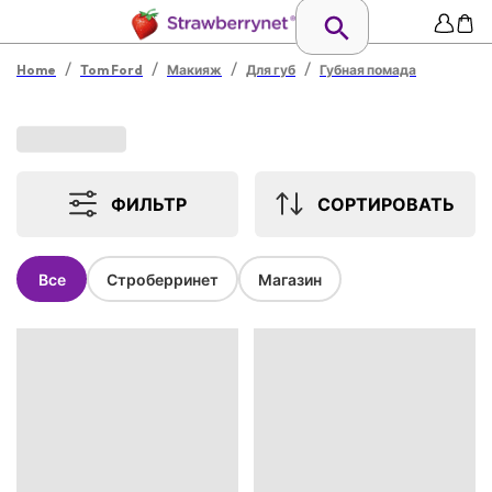
/
/
/
/
Home
Tom Ford
Макияж
Для губ
Губная помада
ФИЛЬТР
СОРТИРОВАТЬ
Все
Строберринет
Магазин