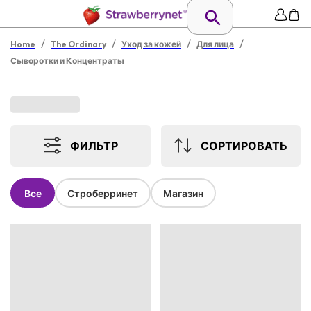
/
/
/
/
Home
The Ordinary
Уход за кожей
Для лица
Сыворотки и Концентраты
ФИЛЬТР
СОРТИРОВАТЬ
Все
Строберринет
Магазин