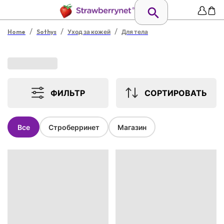
/
/
/
Home
Sothys
Уход за кожей
Для тела
ФИЛЬТР
СОРТИРОВАТЬ
Все
Строберринет
Магазин