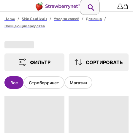
/
/
/
/
Home
Skin Ceuticals
Уход за кожей
Для лица
Очищающие средства
ФИЛЬТР
СОРТИРОВАТЬ
Все
Строберринет
Магазин