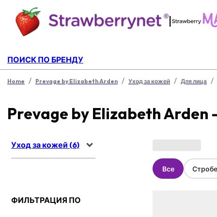
|
ПОИСК ПО БРЕНДУ
/
/
/
/
Home
Prevage by Elizabeth Arden
Уход за кожей
Для лица
Prevage by Elizabeth Arden 
Уход за кожей (6)
Все
Стробе
ФИЛЬТРАЦИЯ ПО