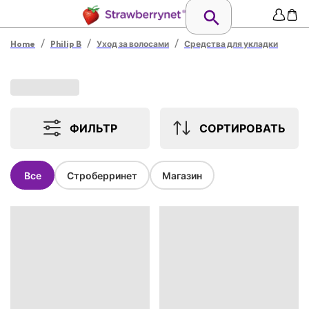
/
/
/
Home
Philip B
Уход за волосами
Средства для укладки
ФИЛЬТР
СОРТИРОВАТЬ
Все
Строберринет
Магазин