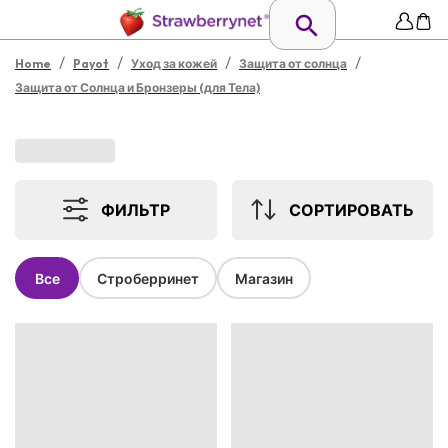
/
/
/
/
Home
Payot
Уход за кожей
Защита от солнца
Защита от Солнца и Бронзеры (для Тела)
ФИЛЬТР
СОРТИРОВАТЬ
Все
Строберринет
Магазин