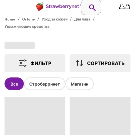
/
/
/
/
Home
Orlane
Уход за кожей
Для лица
Увлажняющие средства
ФИЛЬТР
СОРТИРОВАТЬ
Все
Строберринет
Магазин