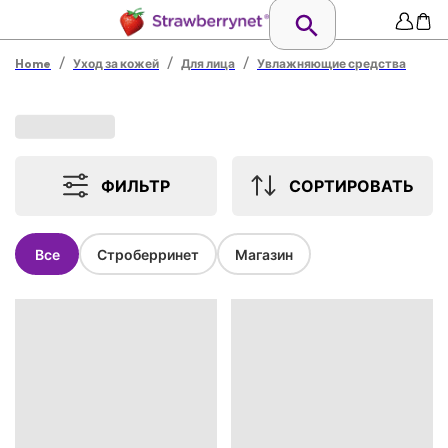
/
/
/
Home
Уход за кожей
Для лица
Увлажняющие средства
ФИЛЬТР
СОРТИРОВАТЬ
Все
Строберринет
Магазин