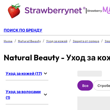
|
ПОИСК ПО БРЕНДУ
/
/
/
/
Home
Natural Beauty
Уход за кожей
Защита от солнца
Защ
Natural Beauty - Уход за к
Уход за кожей (17)
Все
Стробе
Уход за волосами
(1)