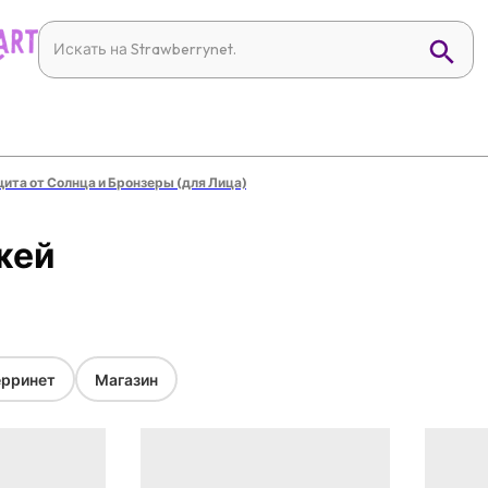
ита от Солнца и Бронзеры (для Лица)
ожей
рринет
Магазин