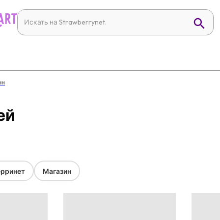
нн
ей
рринет
Магазин