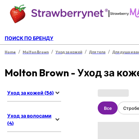
|
ПОИСК ПО БРЕНДУ
/
/
/
/
Home
Molton Brown
Уход за кожей
Для тела
Для душа и ва
Molton Brown - Уход за кож
Уход за кожей (56)
Все
Стробе
Уход за волосами
(4)