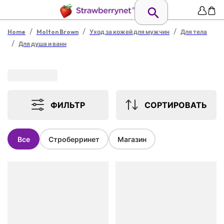
/
/
/
Home
Molton Brown
Уход за кожей для мужчин
Для тела
/
Для душа и ванн
ФИЛЬТР
СОРТИРОВАТЬ
Все
Строберринет
Магазин