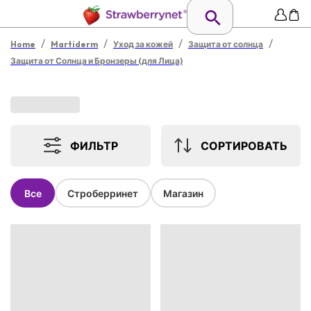
/
/
/
/
Home
Martiderm
Уход за кожей
Защита от солнца
Защита от Солнца и Бронзеры (для Лица)
ФИЛЬТР
СОРТИРОВАТЬ
Все
Строберринет
Магазин