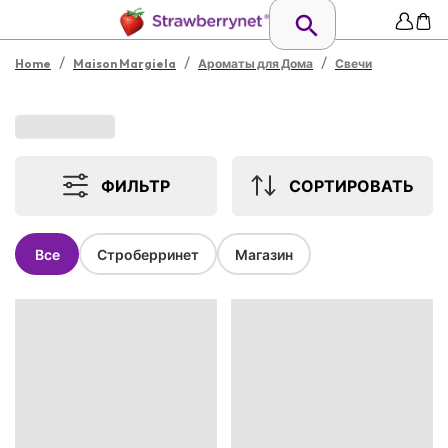
/
/
/
Home
Maison Margiela
Ароматы для Дома
Свечи
ФИЛЬТР
СОРТИРОВАТЬ
Все
Строберринет
Магазин