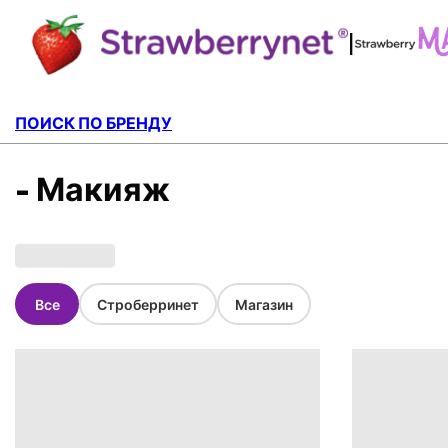
|
ПОИСК ПО БРЕНДУ
- Макияж
Все
Строберринет
Магазин