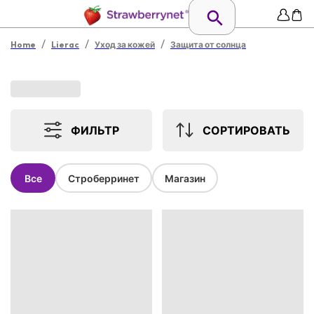
/
/
/
Home
Lierac
Уход за кожей
Защита от солнца
ФИЛЬТР
СОРТИРОВАТЬ
Все
Строберринет
Магазин