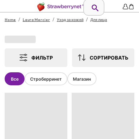
/
/
/
Home
Laura Mercier
Уход за кожей
Для лица
ФИЛЬТР
СОРТИРОВАТЬ
Все
Строберринет
Магазин