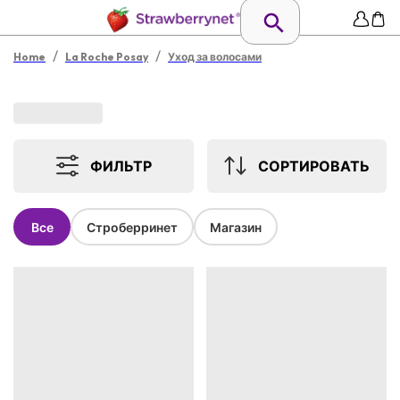
/
/
Home
La Roche Posay
Уход за волосами
ФИЛЬТР
СОРТИРОВАТЬ
Все
Строберринет
Магазин