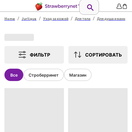
/
/
/
/
Home
Jurlique
Уход за кожей
Для тела
Для душа и ванн
ФИЛЬТР
СОРТИРОВАТЬ
Все
Строберринет
Магазин