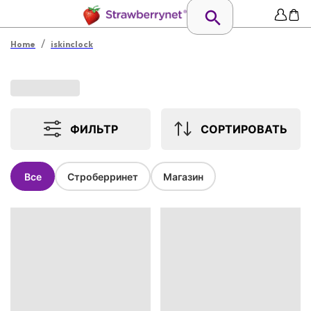
/
Home
iskinclock
ФИЛЬТР
СОРТИРОВАТЬ
Все
Строберринет
Магазин