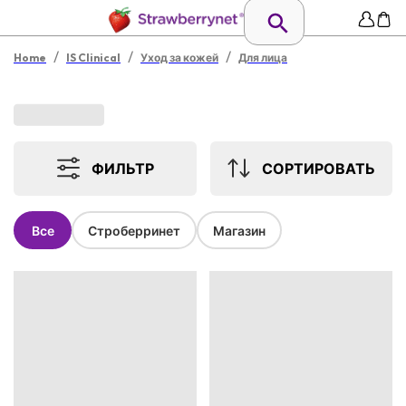
/
/
/
Home
IS Clinical
Уход за кожей
Для лица
ФИЛЬТР
СОРТИРОВАТЬ
Все
Строберринет
Магазин