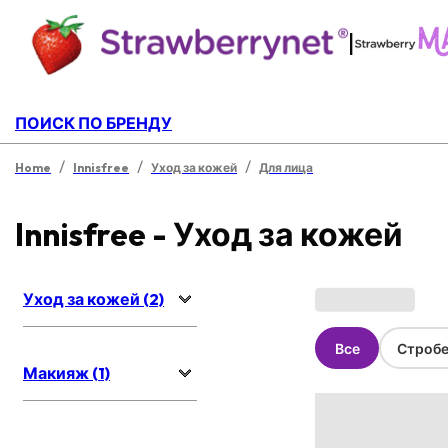
|
ПОИСК ПО БРЕНДУ
/
/
/
Home
Innisfree
Уход за кожей
Для лица
Innisfree - Уход за кожей
Уход за кожей (2)
Все
Стробе
Макияж (1)