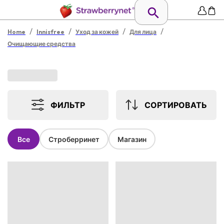
/
/
/
/
Home
Innisfree
Уход за кожей
Для лица
Очищающие средства
ФИЛЬТР
СОРТИРОВАТЬ
Все
Строберринет
Магазин